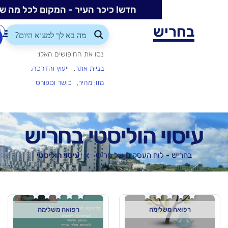
חדש! כיכר העיר - המקום לכל מה שקורה בעיר
ש
התחברות/הרשמה
הוספת
עסק
נסו את החיפושים האלו:
בניית אתר
ייעוץ והדרכה
מזון מהיר
כושר וספורט
 הוליסטי בחריש
וח העסקים של חריש
עיסוי הוליסטי






ימה
רפואה משלימה