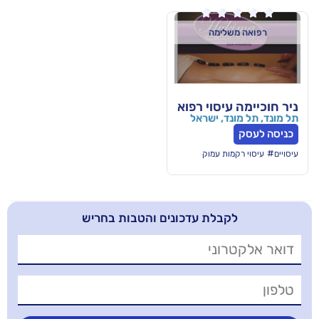

ימה
סוי רפואי
, ישראל
ת עמוק
בלת עדכונים והטבות בחריש