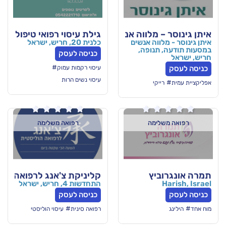
– מלווה אנשים במסעות תודעה
גילת עיסוי רפואי טיפול שיקומי
ווה אנשים
כלנית 20, חריש, ישראל
תנופה,
כניסה לעסק
#
עיסוי רקמות עמוק
עיסוי נשים הרות
יקי






ימה
רפואה משלימה
יץ
קליניקת צ'אנג לרפואה הוליסטית
התחדשות 4, חריש, ישראל
כניסה לעסק
#
רפואה סינית
עיסוי הוליסטי