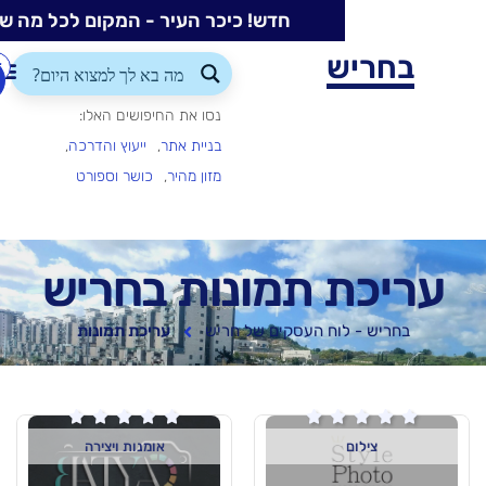
חדש! כיכר העיר - המקום לכל מה שקורה בעיר
ש
התחברות/הרשמה
הוספת
עסק
נסו את החיפושים האלו:
בניית אתר
ייעוץ והדרכה
מזון מהיר
כושר וספורט
 תמונות בחריש
וח העסקים של חריש
עריכת תמונות






אומנות ויצירה