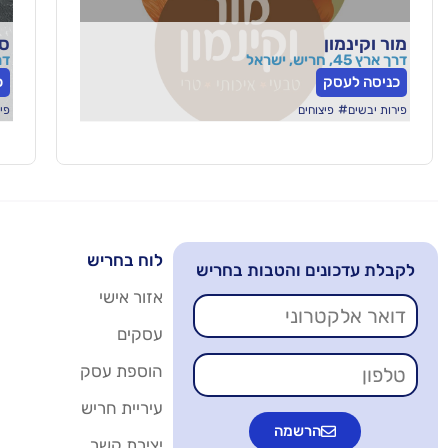
מור וקינמון
סו
דרך ארץ 45, חריש, ישראל
דרך א
כניסה לעסק
כ
#
פירות יבשים
פיצוחים
פי
לוח בחריש
לקבלת עדכונים והטבות בחריש
אזור אישי
עסקים
הוספת עסק
עיריית חריש
הרשמה
יצירת קשר