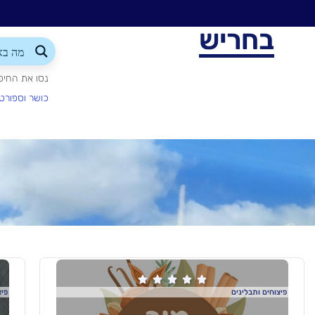
בחריש
נסו את החיפ
כושר וספורט





פיצוחים ותבלינים
פיצ