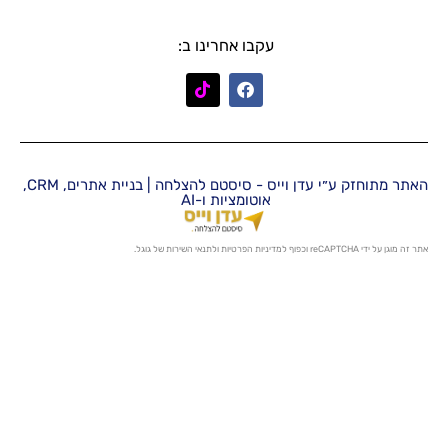
עקבו אחרינו ב:
האתר מתוחזק ע״י עדן וייס - סיסטם להצלחה | בניית אתרים, CRM,
אוטומציות ו-AI
מדיניות הפרטיות
ו
לתנאי השירות
של גוגל.