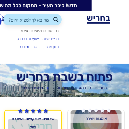
חדש! כיכר העיר - המקום לכל מה שקורה בעיר
ש
התחברות/הרשמה
הוספת
עסק
נסו את החיפושים האלו:
בניית אתר
ייעוץ והדרכה
מזון מהיר
כושר וספורט
 בשבת בחריש
לוח העסקים של חריש
פתוח בשבת






ירה
אירועים, אטרקציות והשכרת
ציוד