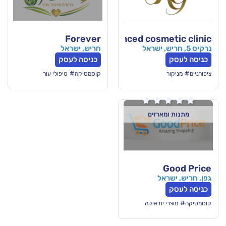
Forever
K. G advanced cos
חריש, ישראל
כניסה לעסק
#
קוסמטיקה
טיפולי עור

רזים
ודאיקה