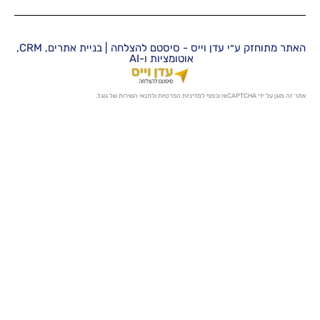
האתר מתוחזק ע״י עדן וייס - סיסטם להצלחה | בניית אתרים, CRM,
אוטומציות ו-AI
מדיניות הפרטיות
ו
לתנאי השירות
של גוגל.