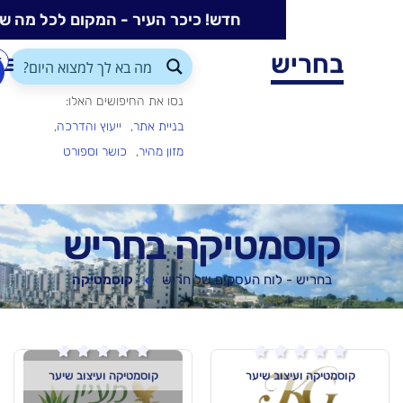
חדש! כיכר העיר - המקום לכל מה שקורה בעיר
ש
התחברות/הרשמה
הוספת
עסק
נסו את החיפושים האלו:
בניית אתר
ייעוץ והדרכה
מזון מהיר
כושר וספורט
מטיקה בחריש
 לוח העסקים של חריש
קוסמטיקה






וב שיער
קוסמטיקה ועיצוב שיער