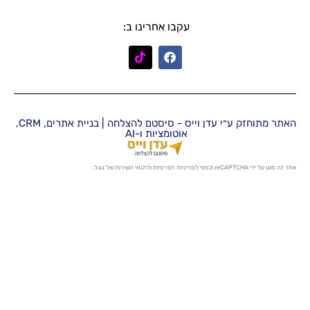
עקבו אחרינו ב:
האתר מתוחזק ע״י עדן וייס - סיסטם להצלחה | בניית אתרים, CRM,
אוטומציות ו-AI
מדיניות הפרטיות
ו
לתנאי השירות
של גוגל.