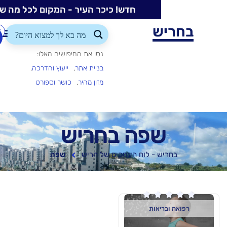
חדש! כיכר העיר - המקום לכל מה שקורה בעיר
ש
התחברות/הרשמה
הוספת
עסק
נסו את החיפושים האלו:
בניית אתר
ייעוץ והדרכה
מזון מהיר
כושר וספורט
פה בחריש
 - לוח העסקים של חריש
שפה

אות