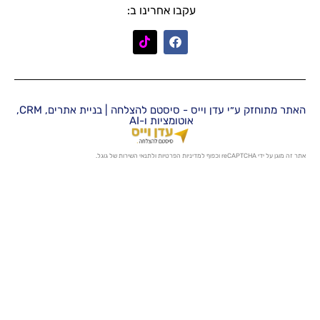
עקבו אחרינו ב:
האתר מתוחזק ע״י עדן וייס - סיסטם להצלחה | בניית אתרים, CRM,
אוטומציות ו-AI
מדיניות הפרטיות
ו
לתנאי השירות
של גוגל.