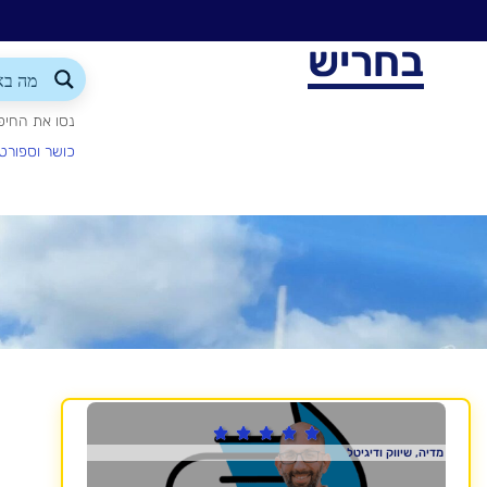
בחריש
נסו את החיפ
כושר וספורט





מדיה, שיווק ודיגיטל