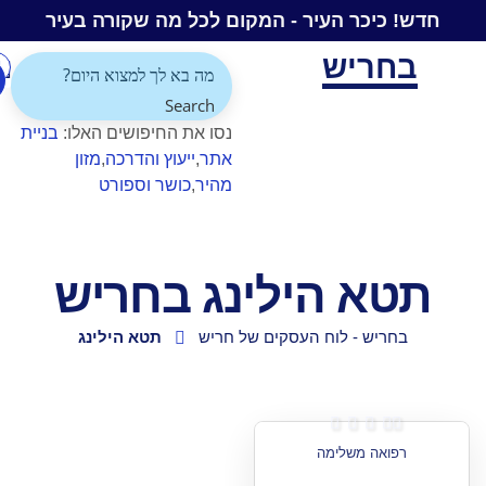
 העיר - המקום לכל מה שקורה בעיר
ש
התחברות/הרשמה
הוספת
עסק
Search
עסקים מומלצים בחריש
עסקים במילואים בחריש
כל העסקים בחריש
אוכל בחריש
מוניות בחריש
בעלי מקצוע בחריש
לק ג'ל בחריש
מספרות בחריש
עיסוי בחריש
מדיה ודיגיטל בחריש
רפואה משלימה בחריש
ייעוץ והדרכה בחריש
תיווך ונדלן בחריש
נסו את החיפושים האלו:
בניית
אתר
ייעוץ והדרכה
מזון
מהיר
כושר וספורט
הילינג בחריש
 לוח העסקים של חריש
תטא הילינג

לימה