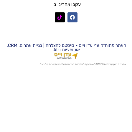
עקבו אחרינו ב:
האתר מתוחזק ע״י עדן וייס - סיסטם להצלחה | בניית אתרים, CRM,
אוטומציות ו-AI
מדיניות הפרטיות
ו
לתנאי השירות
של גוגל.