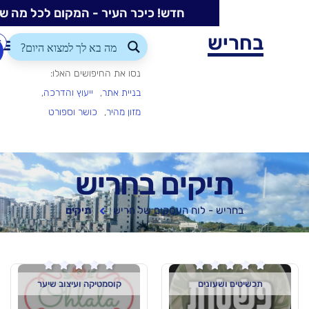
חדש! כיכר העיר - המקום לכל מה שקורה בעיר
ש
התחברות/הרשמה
הוספת
עסק
נסו את החיפושים האלו:
בניית אתר
ייעוץ והדרכה
מזון מהיר
כושר וספורט
יקים בחריש
 - לוח העסקים של חריש
תיקים






עונים
קוסמטיקה ועיצוב שיער