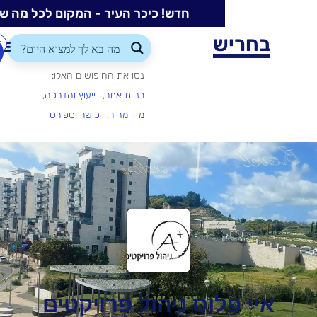
חדש! כיכר העיר - המקום לכל מה שקורה בעיר
ש
התחברות/הרשמה
הוספת
עסק
נסו את החיפושים האלו:
בניית אתר
ייעוץ והדרכה
מזון מהיר
כושר וספורט
לוס ניהול פרויקטים