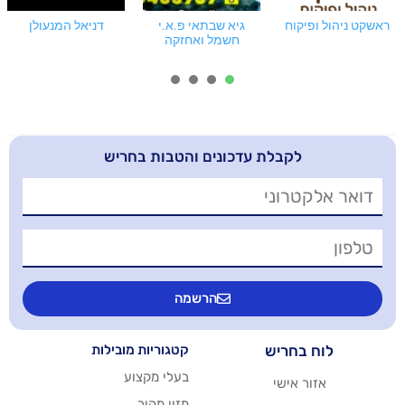
גיא שבתאי פ.א.י
דניאל המנעולן
טובולסקי - מנעולנות
חשמל ואחזקה
מקצועית
4
3
2
1
בלת עדכונים והטבות בחריש
הרשמה
יש
קטגוריות מובילות
בעלי מקצוע
שי
מזון מהיר