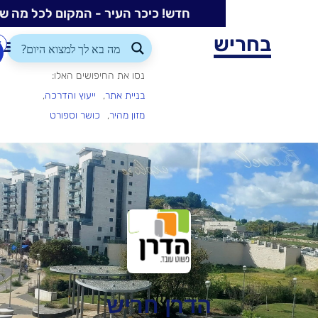
חדש! כיכר העיר - המקום לכל מה שקורה בעיר
ש
התחברות/הרשמה
הוספת
עסק
נסו את החיפושים האלו:
בניית אתר
ייעוץ והדרכה
מזון מהיר
כושר וספורט
הדרן חריש