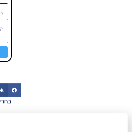
ok
בחרי