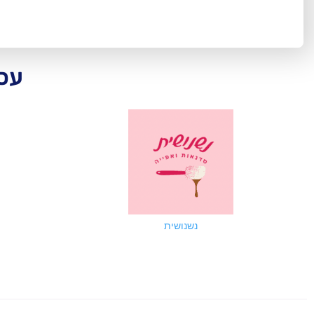
עסק
נשנושית