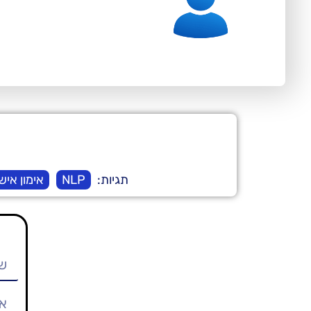
תגיות:
NLP
אימון איש