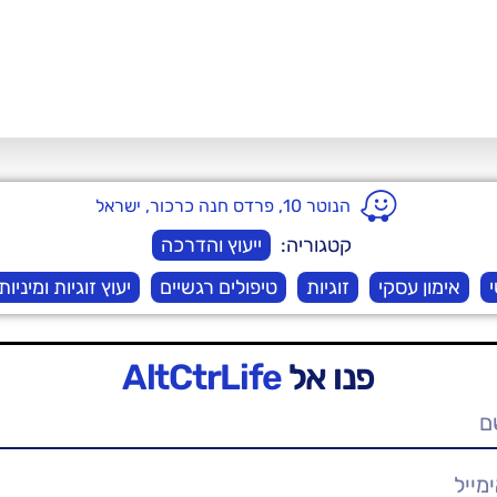
הנוטר 10, פרדס חנה כרכור, ישראל
קטגוריה:
ייעוץ והדרכה
י
אימון עסקי
זוגיות
טיפולים רגשיים
יעוץ זוגיות ומיניות
פנו אל
AltCtrLife