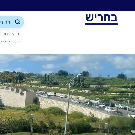
בחריש
נסו את החיפ
כושר וספורט