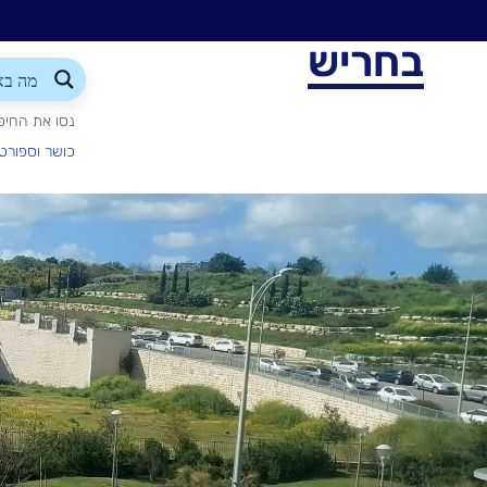
בחריש
נסו את החיפ
כושר וספורט