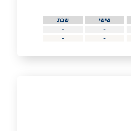
שישי
שבת
-
-
-
-