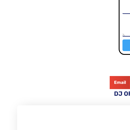
Email
DJ O