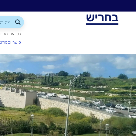
בחריש
נסו את החיפ
כושר וספורט