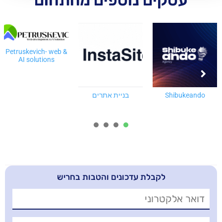
ם נוספים מהתחום
Petruskevich- web &
AI solutions
בניית אתרים
חי פדלון Alife Digital
4
3
2
1
בלת עדכונים והטבות בחריש