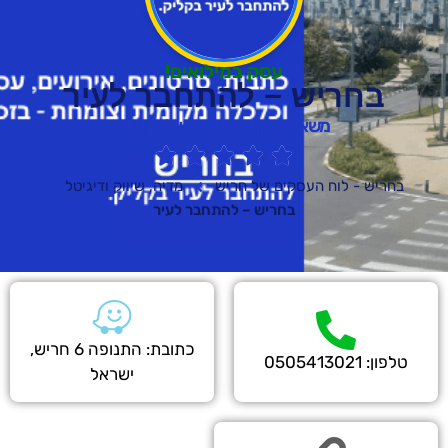
עסק במילואים!
ש – להתחבר לעיר
אירים את האנרגיה שלנו בעיר!





העסקים של חריש
מדיה, שיווק ודיגיטל
בחריש – להתחבר לעיר
כתובת: התנופה 6 חריש,
ישראל