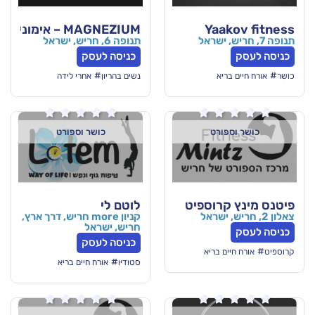
Ya
MAGNEZIUM – אימוני כושר אישיים
תנופה 6, חריש, ישראל
כניסה לעסק
#
א
נשים בהריון
אחרי לידה






ורט
כושר וספורט
רוספיט
לוטם לי
קניון more חריש, דרך ארץ,
חריש, ישראל
כניסה לעסק
 בריא
#
סטודיו
אורח חיים בריא





