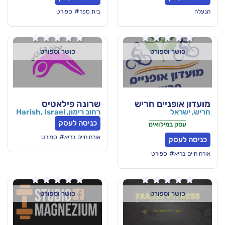
#
בית ספר
ספורט






ורט
כושר וספורט
ם חריש
שרונה פילאטיס
רחוב רימון, Harish, Israel
כניסה לעסק
אים
#
אורח חיים בריא
ספורט
רט






ורט
כושר וספורט