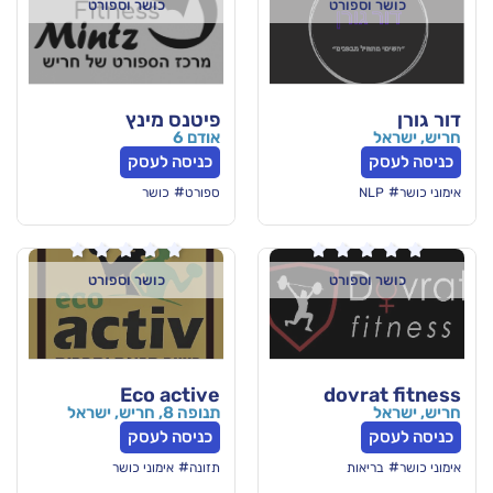
ורט
כושר וספורט
פיטנס מינץ
אודם 6
כניסה לעסק
#
ספורט
כושר






ורט
כושר וספורט
Eco active
do
תנופה 8, חריש, ישראל
כניסה לעסק
#
תזונה
אימוני כושר