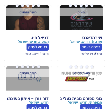






כושר וספורט
דניאל פיט
תנופה, חריש, ישראל
כניסה לעסק
#
תזונה
אימוני כושר






ורט
כושר וספורט
ת נעלי ניצן
דור גורן – אימון בעוצמה פנימית
חריש, ישראל
כניסה לעסק