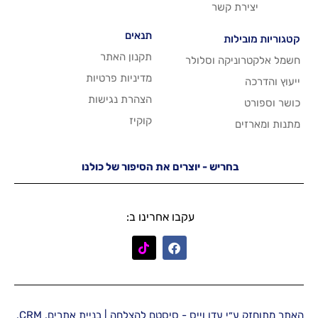
שר
תנאים
תקנון האתר
 וסלולר
מדיניות פרטיות
הצהרת נגישות
קוקיז
יש - יוצרים את הסיפור של כולנו
עקבו אחרינו ב:
האתר מתוחזק ע״י עדן וייס - סיסטם להצלחה | בניית אתרים, CRM,