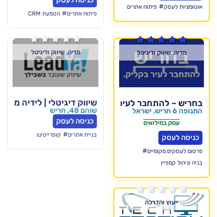
כניסה לעסק
תוח אתרים
#
פיתוח אתרים
הטמעת CRM






מדיה, שיווק ודיגיטל
דיגיטל
שיווק דיגיטלי | לידיה מרקטינג – שיווק דיגי
חבר לעיר
שוהם 48, חריש
כניסה לעסק
אים
#
בניית אתרים
קופרייטינג
#
ים

רכה