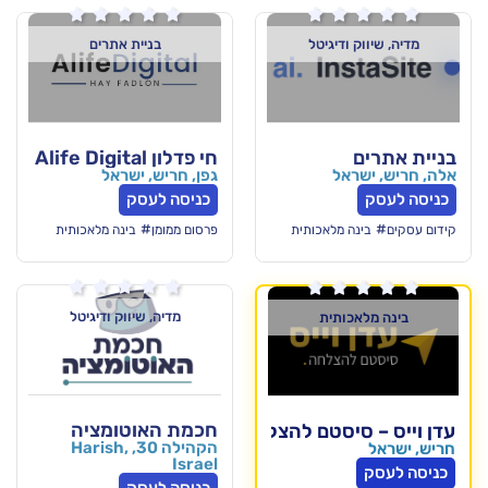






דיגיטל
בניית אתרים
חי פדלון Alife Digital
ל
גפן, חריש, ישראל
כניסה לעסק
#
מלאכותית
פרסום ממומן
בינה מלאכותית






מדיה, שיווק ודיגיטל
ותית
חכמת האוטומציה
יסטם להצלחה
הקהילה 30, Harish,
Israel