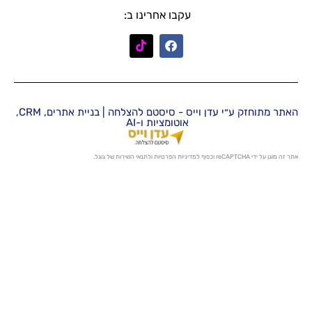
עקבו אחרינו ב:
האתר מתוחזק ע״י עדן וייס - סיסטם להצלחה | בניית אתרים, CRM,
אוטומציות ו-AI
מדיניות הפרטיות
ו
לתנאי השירות
של גוגל.