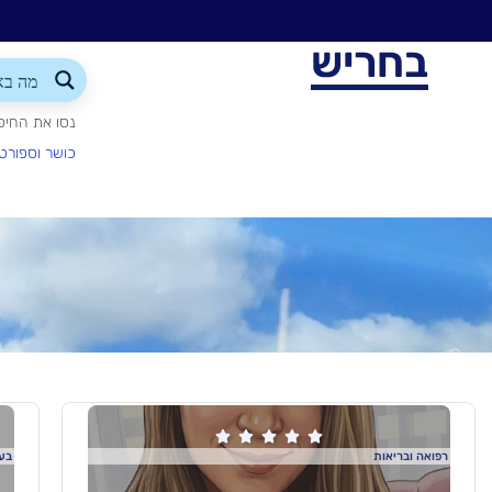
בחריש
נסו את החיפ
כושר וספורט





רפואה ובריאות
בעל