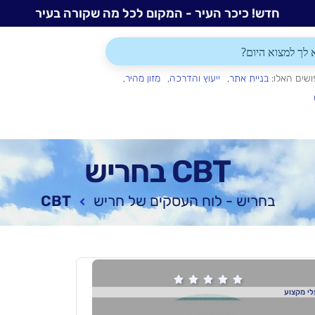
חדש! כיכר העיר - המקום לכל מה שקורה בעיר
ושים האלו:
בניית אתר
ייעוץ והדרכה
מזון מהיר
CBT בחריש
בחריש - לוח העסקים של חריש
CBT





י מקצוע