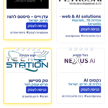
Petruskevich- web & A
עדן וייס – סיסטם להצלחה
Haris,
חריש, ישראל
כניסה לעסק
#
אוטומציות לעסק
פיתוח אתרים
wordpre






וע
ייעוץ והדרכה
טק סטיישן
חריש ועמק חפר
כניסה לעסק
#
לאכותית AI
חוגים
תיקון מחשבים